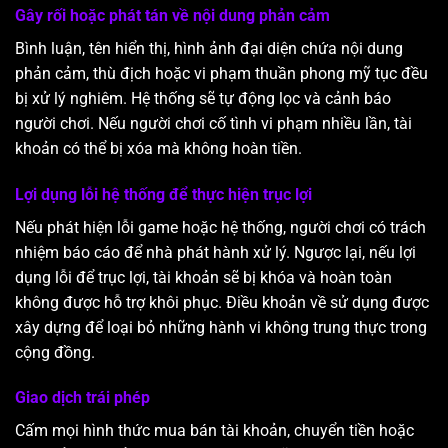
Gây rối hoặc phát tán về nội dung phản cảm
Bình luận, tên hiển thị, hình ảnh đại diện chứa nội dung
phản cảm, thù địch hoặc vi phạm thuần phong mỹ tục đều
bị xử lý nghiêm. Hệ thống sẽ tự động lọc và cảnh báo
người chơi. Nếu người chơi cố tình vi phạm nhiều lần, tài
khoản có thể bị xóa mà không hoàn tiền.
Lợi dụng lỗi hệ thống để thực hiện trục lợi
Nếu phát hiện lỗi game hoặc hệ thống, người chơi có trách
nhiệm báo cáo để nhà phát hành xử lý. Ngược lại, nếu lợi
dụng lỗi để trục lợi, tài khoản sẽ bị khóa và hoàn toàn
không được hỗ trợ khôi phục. Điều khoản về sử dụng được
xây dựng để loại bỏ những hành vi không trung thực trong
cộng đồng.
Giao dịch trái phép
Cấm mọi hình thức mua bán tài khoản, chuyển tiền hoặc