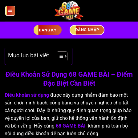
Bỏ
qua
nội
dung
ĐĂNG NHẬP
ĐĂNG KÝ
Mục lục bài viết
Điều Khoản Sử Dụng 68 GAME BÀI – Điểm
Đặc Biệt Cần Biết
Điều khoản sử dụng
được xây dựng nhằm đảm bảo một
sân chơi minh bạch, công bằng và chuyên nghiệp cho tất
cả người chơi. Đây là những quy định quan trọng giúp bảo
vệ quyền lợi của bạn, giữ cho hệ thống vận hành ổn định
và bền vững. Hãy cùng
68 GAME BÀI
khám phá toàn bộ
nội dung điều khoản để bạn luôn chủ động.