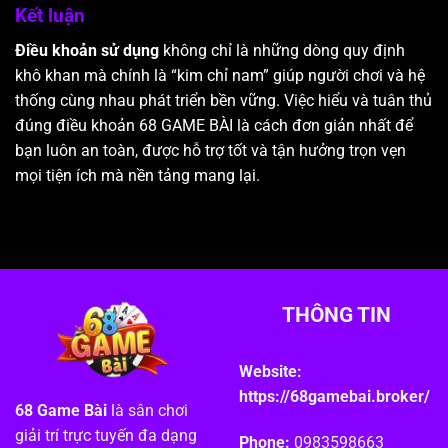
Kết luận
Điều khoản sử dụng
không chỉ là những dòng quy định
khô khan mà chính là “kim chỉ nam” giúp người chơi và hệ
thống cùng nhau phát triển bền vững. Việc hiểu và tuân thủ
đúng điều khoản 68 GAME BÀI là cách đơn giản nhất để
bạn luôn an toàn, được hỗ trợ tốt và tận hưởng trọn vẹn
mọi tiện ích mà nền tảng mang lại.
THÔNG TIN
Website:
https://68gamebai.broker/
68 Game Bài
là sân chơi
giải trí trực tuyến đa dạng
Phone:
0983598663