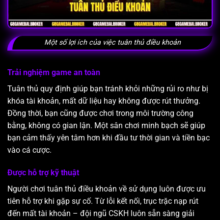
Một số lợi ích của việc tuân thủ điều khoản
Trải nghiệm game an toàn
Tuân thủ quy định giúp bạn tránh khỏi những rủi ro như bị
khóa tài khoản, mất dữ liệu hay không được rút thưởng.
Đồng thời, bạn cũng được chơi trong môi trường công
bằng, không có gian lận. Một sân chơi minh bạch sẽ giúp
bạn cảm thấy yên tâm hơn khi đầu tư thời gian và tiền bạc
vào cá cược.
Được hỗ trợ kỹ thuật
Người chơi tuân thủ điều khoản về sử dụng luôn được ưu
tiên hỗ trợ khi gặp sự cố. Từ lỗi kết nối, trục trặc nạp rút
đến mất tài khoản – đội ngũ CSKH luôn sẵn sàng giải