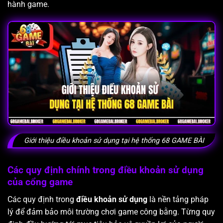
hành game.
Giới thiệu điều khoản sử dụng tại hệ thống 68 GAME BÀI
Các quy định chính trong điều khoản sử dụng
của cổng game
Các quy định trong
điều khoản sử dụng
là nền tảng pháp
lý để đảm bảo môi trường chơi game công bằng. Từng quy