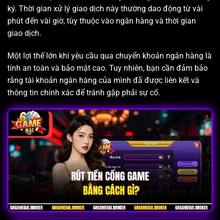
ký. Thời gian xử lý giao dịch này thường dao động từ vài
phút đến vài giờ, tùy thuộc vào ngân hàng và thời gian
giao dịch.
Một lợi thế lớn khi yêu cầu qua chuyển khoản ngân hàng là
tính an toàn và bảo mật cao. Tuy nhiên, bạn cần đảm bảo
rằng tài khoản ngân hàng của mình đã được liên kết và
thông tin chính xác để tránh gặp phải sự cố.