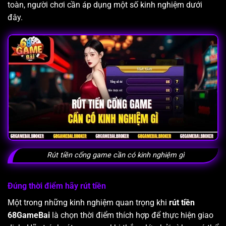
toàn, người chơi cần áp dụng một số kinh nghiệm dưới
đây.
Rút tiền cổng game cần có kinh nghiệm gì
Đúng thời điểm hãy rút tiền
Một trong những kinh nghiệm quan trọng khi
rút tiền
68GameBai
là chọn thời điểm thích hợp để thực hiện giao