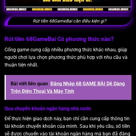
Rút tiền 68GameBai cần điều kiện gì?
Rút tiền 68GameBai Có phương thức nào?
Cổng game cung cấp nhiều phương thức khác nhau, giúp
người chơi lựa chọn phương thức phù hợp với nhu cầu và
thuận tiện nhất.
Bài viết liên quan
Đăng Nhập 68 GAME BÀI Dễ Dàng
Trên Điện Thoại Và Máy Tính
Qua chuyển khoản ngân hàng nhà nước
Để thực hiện giao dịch này, bạn chỉ cần cung cấp thông tin
tài khoản chuyển khoản của mình. Sau khi yêu cầu, số tiền
sẽ được chuyển vào tài khoản ngân hàng mà bạn đã đăng