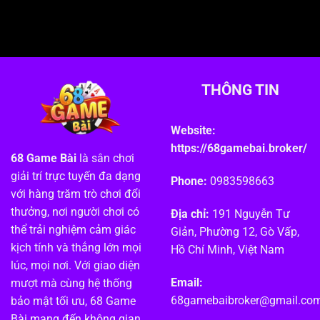
THÔNG TIN
Website:
https://68gamebai.broker/
68 Game Bài
là sân chơi
giải trí trực tuyến đa dạng
Phone:
0983598663
với hàng trăm trò chơi đổi
thưởng, nơi người chơi có
Địa chỉ:
191 Nguyễn Tư
thể trải nghiệm cảm giác
Giản, Phường 12, Gò Vấp,
kịch tính và thắng lớn mọi
Hồ Chí Minh, Việt Nam
lúc, mọi nơi. Với giao diện
Email:
mượt mà cùng hệ thống
68gamebaibroker@gmail.co
bảo mật tối ưu, 68 Game
Bài mang đến không gian