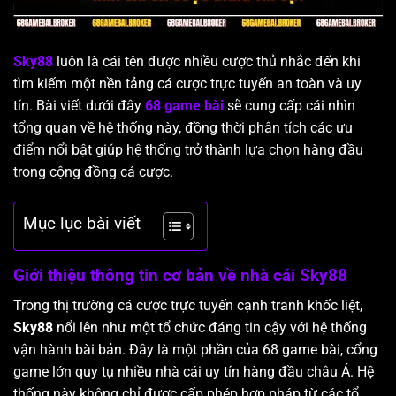
Sky88
luôn là cái tên được nhiều cược thủ nhắc đến khi
tìm kiếm một nền tảng cá cược trực tuyến an toàn và uy
tín. Bài viết dưới đây
68 game bài
sẽ cung cấp cái nhìn
tổng quan về hệ thống này, đồng thời phân tích các ưu
điểm nổi bật giúp hệ thống trở thành lựa chọn hàng đầu
trong cộng đồng cá cược.
Mục lục bài viết
Giới thiệu thông tin cơ bản về nhà cái Sky88
Trong thị trường cá cược trực tuyến cạnh tranh khốc liệt,
Sky88
nổi lên như một tổ chức đáng tin cậy với hệ thống
vận hành bài bản. Đây là một phần của 68 game bài, cổng
game lớn quy tụ nhiều nhà cái uy tín hàng đầu châu Á. Hệ
thống này không chỉ được cấp phép hợp pháp từ các tổ