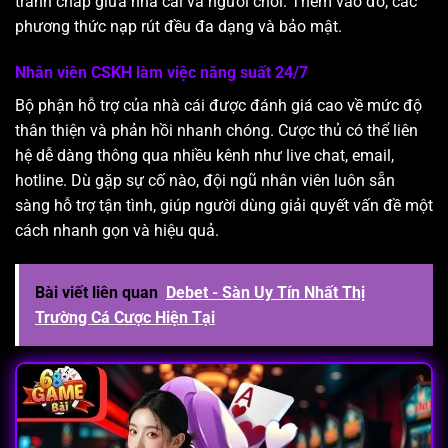
tranh chấp giữa nhà cái và người chơi. Thêm vào đó, các
phương thức nạp rút đều đa dạng và bảo mật.
Nhân viên CSKH làm việc năng suất 24/7
Bộ phận hỗ trợ của nhà cái được đánh giá cao về mức độ
thân thiện và phản hồi nhanh chóng. Cược thủ có thể liên
hệ dễ dàng thông qua nhiều kênh như live chat, email,
hotline. Dù gặp sự cố nào, đội ngũ nhân viên luôn sẵn
sàng hỗ trợ tận tình, giúp người dùng giải quyết vấn đề một
cách nhanh gọn và hiệu quả.
Bài viết liên quan
Debet - Sàn Uy Tín Nhất Thị
Trường Cá Cược Hiện Tại