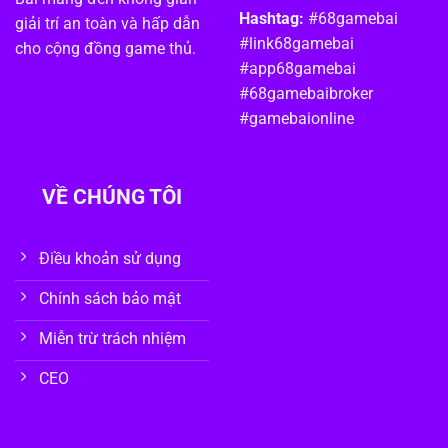
Hashtag:
#68gamebai
giải trí an toàn và hấp dẫn
#link68gamebai
cho cộng đồng game thủ.
#app68gamebai
#68gamebaibroker
#gamebaionline
VỀ CHÚNG TÔI
Điều khoản sử dụng
Chính sách bảo mật
Miễn trừ trách nhiệm
CEO