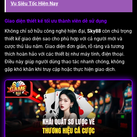
Vụ Siêu Tốc Hiện Nay
Giao diện thiết kế tối ưu thành viên dễ sử dụng
Không chỉ sở hữu công nghệ hiện đại,
Sky88
còn chú trọng
thiết kế giao diện sao cho phù hợp với cả người mới và
cược thủ lâu năm. Giao diện đơn giản, rõ ràng và tương
thích hoàn hảo với các thiết bị như máy tính, điện thoại.
Điều này giúp người dùng thao tác nhanh chóng, không
gặp khó khăn khi truy cập hoặc thực hiện giao dịch.