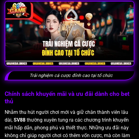
Trải nghiệm cá cược đỉnh cao tại tổ chức
Chính sách khuyến mãi và ưu đãi dành cho bet
thủ
Nhằm thu hút người chơi mới và giữ chân thành viên lâu
dài,
SV88
thường xuyên tung ra các chương trình khuyến
mãi hấp dẫn, phong phú và thiết thực. Những ưu đãi này
không chỉ giúp người chơi có thêm vốn cược, mà còn làm