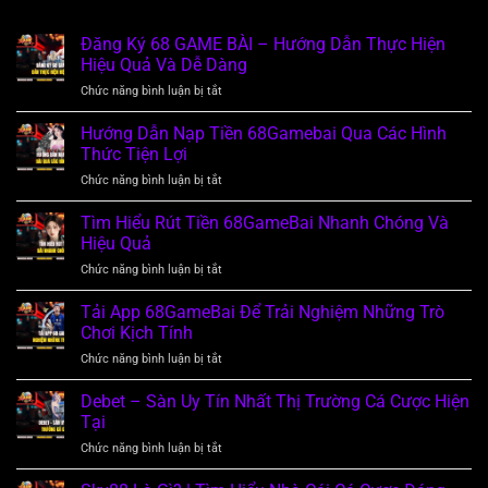
Đăng Ký 68 GAME BÀI – Hướng Dẫn Thực Hiện
Hiệu Quả Và Dễ Dàng
Chức năng bình luận bị tắt
ở
Đăng
Ký
Hướng Dẫn Nạp Tiền 68Gamebai Qua Các Hình
68
Thức Tiện Lợi
GAME
Chức năng bình luận bị tắt
ở
BÀI
Hướng
–
Dẫn
Tìm Hiểu Rút Tiền 68GameBai Nhanh Chóng Và
Hướng
Nạp
Dẫn
Hiệu Quả
Tiền
Thực
Chức năng bình luận bị tắt
ở
68Gamebai
Hiện
Tìm
Qua
Hiệu
Hiểu
Tải App 68GameBai Để Trải Nghiệm Những Trò
Các
Quả
Rút
Hình
Chơi Kịch Tính
Và
Tiền
Thức
Dễ
Chức năng bình luận bị tắt
ở
68GameBai
Tiện
Dàng
Tải
Nhanh
Lợi
App
Debet – Sàn Uy Tín Nhất Thị Trường Cá Cược Hiện
Chóng
68GameBai
Và
Tại
Để
Hiệu
Chức năng bình luận bị tắt
ở
Trải
Quả
Debet
Nghiệm
–