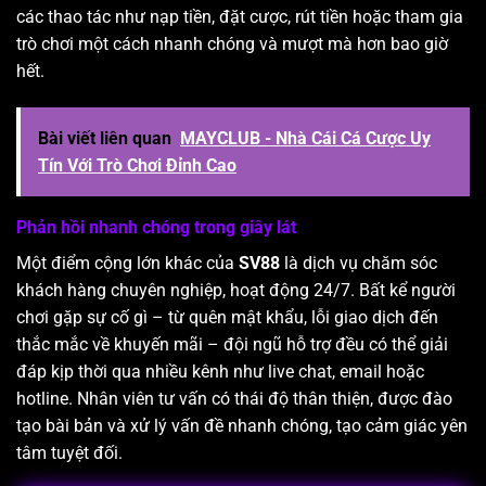
các thao tác như nạp tiền, đặt cược, rút tiền hoặc tham gia
trò chơi một cách nhanh chóng và mượt mà hơn bao giờ
hết.
Bài viết liên quan
MAYCLUB - Nhà Cái Cá Cược Uy
Tín Với Trò Chơi Đỉnh Cao
Phản hồi nhanh chóng trong giây lát
Một điểm cộng lớn khác của
SV88
là dịch vụ chăm sóc
khách hàng chuyên nghiệp, hoạt động 24/7. Bất kể người
chơi gặp sự cố gì – từ quên mật khẩu, lỗi giao dịch đến
thắc mắc về khuyến mãi – đội ngũ hỗ trợ đều có thể giải
đáp kịp thời qua nhiều kênh như live chat, email hoặc
hotline. Nhân viên tư vấn có thái độ thân thiện, được đào
tạo bài bản và xử lý vấn đề nhanh chóng, tạo cảm giác yên
tâm tuyệt đối.