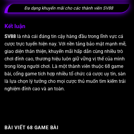
Đa dạng khuyến mãi cho các thành viên SV88
Kết luận
SV88
là nhà cái đáng tin cậy hàng đầu trong lĩnh vực cá
cược trực tuyến hiện nay. Với nền tảng bảo mật mạnh mẽ,
giao diện thân thiện, khuyến mãi hấp dẫn cùng nhiều trò
chơi đỉnh cao, thương hiệu luôn giữ vững vị thế của mình
trong lòng người chơi. Là một thành viên thuộc 68 game
bài, cổng game tích hợp nhiều tổ chức cá cược uy tín, sàn
là lựa chọn lý tưởng cho mọi cược thủ muốn tìm kiếm trải
nghiệm đỉnh cao và an toàn.
BÀI VIẾT 68 GAME BÀI