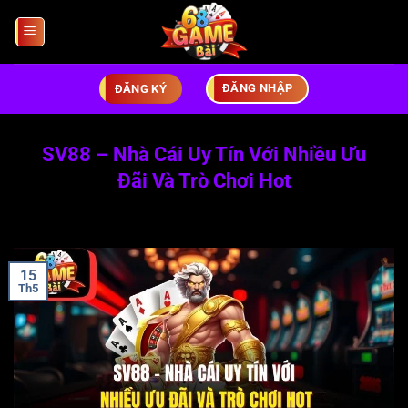
Bỏ
qua
nội
dung
ĐĂNG NHẬP
ĐĂNG KÝ
SV88 – Nhà Cái Uy Tín Với Nhiều Ưu
Đãi Và Trò Chơi Hot
15
Th5