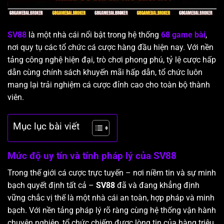
SV88
là một nhà cái nổi bật trong hệ thống
68 game bài
,
nơi quy tụ các tổ chức cá cược hàng đầu hiện nay. Với nền
tảng công nghệ hiện đại, trò chơi phong phú, tỷ lệ cược hấp
dẫn cùng chính sách khuyến mãi hấp dẫn, tổ chức luôn
mang lại trải nghiệm cá cược đỉnh cao cho toàn bộ thành
viên.
Mục lục bài viết
Mức độ uy tín và tính pháp lý của SV88
Trong thế giới cá cược trực tuyến – nơi niềm tin và sự minh
bạch quyết định tất cả –
SV88
đã và đang khẳng định
vững chắc vị thế là một nhà cái an toàn, hợp pháp và minh
bạch. Với nền tảng pháp lý rõ ràng cùng hệ thống vận hành
chuyên nghiệp, tổ chức chiếm được lòng tin của hàng triệu