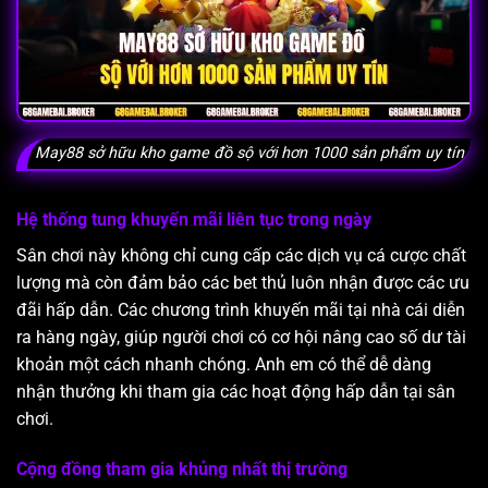
May88 sở hữu kho game đồ sộ với hơn 1000 sản phẩm uy tín
Hệ thống tung khuyến mãi liên tục trong ngày
Sân chơi này không chỉ cung cấp các dịch vụ cá cược chất
lượng mà còn đảm bảo các bet thủ luôn nhận được các ưu
đãi hấp dẫn. Các chương trình khuyến mãi tại nhà cái diễn
ra hàng ngày, giúp người chơi có cơ hội nâng cao số dư tài
khoản một cách nhanh chóng. Anh em có thể dễ dàng
nhận thưởng khi tham gia các hoạt động hấp dẫn tại sân
chơi.
Cộng đồng tham gia khủng nhất thị trường