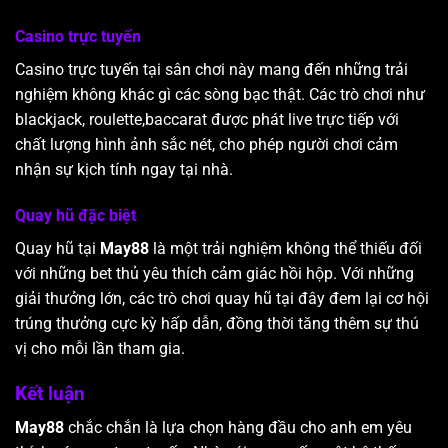
Casino trực tuyến
Casino trực tuyến tại sân chơi này mang đến những trải
nghiệm không khác gì các sòng bạc thật. Các trò chơi như
blackjack, roulette,baccarat được phát live trực tiếp với
chất lượng hình ảnh sắc nét, cho phép người chơi cảm
nhận sự kịch tính ngay tại nhà.
Quay hũ đặc biệt
Quay hũ tại
May88
là một trải nghiệm không thể thiếu đối
với những bet thủ yêu thích cảm giác hồi hộp. Với những
giải thưởng lớn, các trò chơi quay hũ tại đây đem lại cơ hội
trúng thưởng cực kỳ hấp dẫn, đồng thời tăng thêm sự thú
vị cho mỗi lần tham gia.
Kết luận
May88
chắc chắn là lựa chọn hàng đầu cho anh em yêu