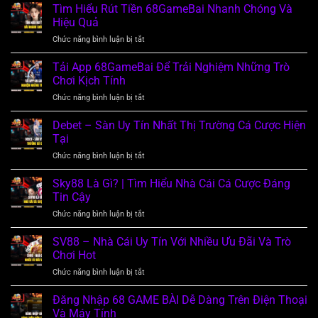
Dẫn
Tìm Hiểu Rút Tiền 68GameBai Nhanh Chóng Và
Hướng
Nạp
Dẫn
Hiệu Quả
Tiền
Thực
Chức năng bình luận bị tắt
ở
68Gamebai
Hiện
Tìm
Qua
Hiệu
Hiểu
Tải App 68GameBai Để Trải Nghiệm Những Trò
Các
Quả
Rút
Hình
Chơi Kịch Tính
Và
Tiền
Thức
Dễ
Chức năng bình luận bị tắt
ở
68GameBai
Tiện
Dàng
Tải
Nhanh
Lợi
App
Debet – Sàn Uy Tín Nhất Thị Trường Cá Cược Hiện
Chóng
68GameBai
Và
Tại
Để
Hiệu
Chức năng bình luận bị tắt
ở
Trải
Quả
Debet
Nghiệm
–
Sky88 Là Gì? | Tìm Hiểu Nhà Cái Cá Cược Đáng
Những
Sàn
Trò
Tin Cậy
Uy
Chơi
Chức năng bình luận bị tắt
ở
Tín
Kịch
Sky88
Nhất
Tính
Là
SV88 – Nhà Cái Uy Tín Với Nhiều Ưu Đãi Và Trò
Thị
Gì?
Trường
Chơi Hot
|
Cá
Chức năng bình luận bị tắt
ở
Tìm
Cược
SV88
Hiểu
Hiện
–
Đăng Nhập 68 GAME BÀI Dễ Dàng Trên Điện Thoại
Nhà
Tại
Nhà
Cái
Và Máy Tính