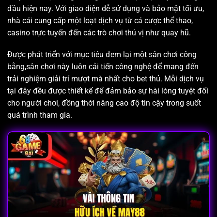
đầu hiện nay. Với giao diện dễ sử dụng và bảo mật tối ưu,
nhà cái cung cấp một loạt dịch vụ từ cá cược thể thao,
casino trực tuyến đến các trò chơi thú vị như quay hũ.
Được phát triển với mục tiêu đem lại một sân chơi công
bằng,sân chơi này luôn cải tiến công nghệ để mang đến
trải nghiệm giải trí mượt mà nhất cho bet thủ. Mỗi dịch vụ
tại đây đều được thiết kế để đảm bảo sự hài lòng tuyệt đối
cho người chơi, đồng thời nâng cao độ tin cậy trong suốt
quá trình tham gia.