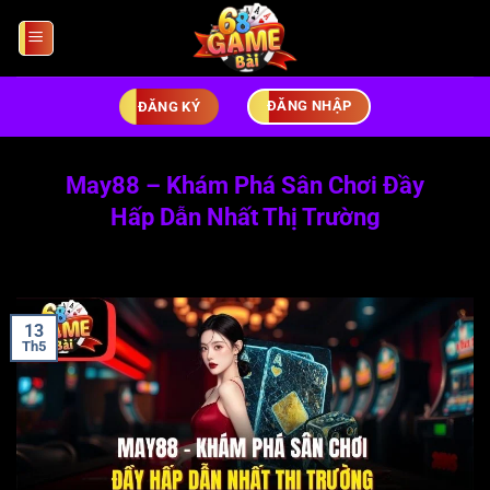
Bỏ
qua
nội
dung
ĐĂNG NHẬP
ĐĂNG KÝ
May88 – Khám Phá Sân Chơi Đầy
Hấp Dẫn Nhất Thị Trường
13
Th5