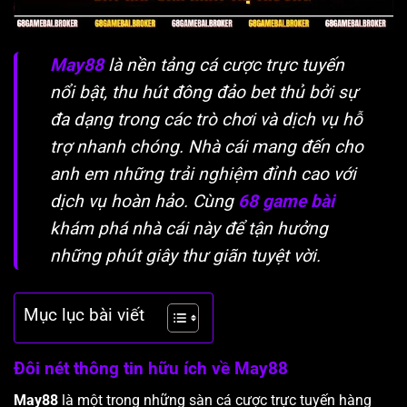
May88
là nền tảng cá cược trực tuyến
nổi bật, thu hút đông đảo bet thủ bởi sự
đa dạng trong các trò chơi và dịch vụ hỗ
trợ nhanh chóng. Nhà cái mang đến cho
anh em những trải nghiệm đỉnh cao với
dịch vụ hoàn hảo. Cùng
68 game bài
khám phá nhà cái này để tận hưởng
những phút giây thư giãn tuyệt vời.
Mục lục bài viết
Đôi nét thông tin hữu ích về May88
May88
là một trong những sàn cá cược trực tuyến hàng