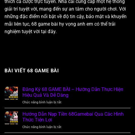
thích cá cược trực tuyến. Nhà cái cung cấp một hệ thống
giải trí tuyệt vời, mang đến sự an tâm cho người chơi. Với
những đặc điểm nổi bật về độ tin cậy, bảo mật và khuyến
mãi liên tục, 68 game bài hy vọng anh em có thể trải
nghiệm tuyệt vời tại đây.
BÀI VIẾT 68 GAME BÀI
Đăng Ký 68 GAME BÀI – Hướng Dẫn Thực Hiện
Hiệu Quả Và Dễ Dàng
Chức năng bình luận bị tắt
ở
Đăng
Ký
Hướng Dẫn Nạp Tiền 68Gamebai Qua Các Hình
68
Thức Tiện Lợi
GAME
Chức năng bình luận bị tắt
ở
BÀI
Hướng
–