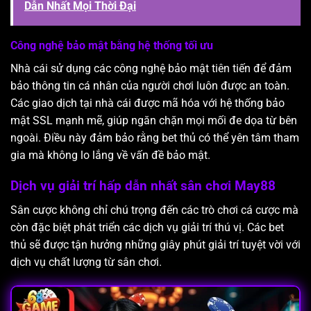
Dẫn Nhất Mọi Thời Đại
Công nghệ bảo mật bằng hệ thống tối ưu
Nhà cái sử dụng các công nghệ bảo mật tiên tiến để đảm
bảo thông tin cá nhân của người chơi luôn được an toàn.
Các giao dịch tại nhà cái được mã hóa với hệ thống bảo
mật SSL mạnh mẽ, giúp ngăn chặn mọi mối đe dọa từ bên
ngoài. Điều này đảm bảo rằng bet thủ có thể yên tâm tham
gia mà không lo lắng về vấn đề bảo mật.
Dịch vụ giải trí hấp dẫn nhất sân chơi May88
Sân cược không chỉ chú trọng đến các trò chơi cá cược mà
còn đặc biệt phát triển các dịch vụ giải trí thú vị. Các bet
thủ sẽ được tận hưởng những giây phút giải trí tuyệt vời với
dịch vụ chất lượng từ sân chơi.