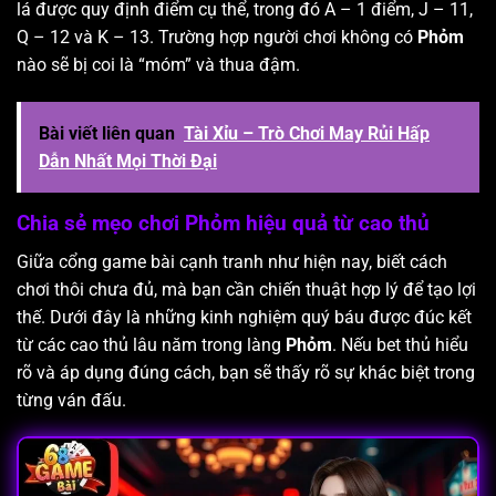
lá được quy định điểm cụ thể, trong đó A – 1 điểm, J – 11,
Q – 12 và K – 13. Trường hợp người chơi không có
Phỏm
nào sẽ bị coi là “móm” và thua đậm.
Bài viết liên quan
Tài Xỉu – Trò Chơi May Rủi Hấp
Dẫn Nhất Mọi Thời Đại
Chia sẻ mẹo chơi Phỏm hiệu quả từ cao thủ
Giữa cổng game bài cạnh tranh như hiện nay, biết cách
chơi thôi chưa đủ, mà bạn cần chiến thuật hợp lý để tạo lợi
thế. Dưới đây là những kinh nghiệm quý báu được đúc kết
từ các cao thủ lâu năm trong làng
Phỏm
. Nếu bet thủ hiểu
rõ và áp dụng đúng cách, bạn sẽ thấy rõ sự khác biệt trong
từng ván đấu.