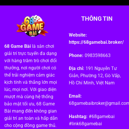
THÔNG TIN
Website:
https://68gamebai.broker/
68 Game Bài
là sân chơi
giải trí trực tuyến đa dạng
Phone:
0983598663
với hàng trăm trò chơi đổi
thưởng, nơi người chơi có
Địa chỉ:
191 Nguyễn Tư
thể trải nghiệm cảm giác
Giản, Phường 12, Gò Vấp,
kịch tính và thắng lớn mọi
Hồ Chí Minh, Việt Nam
lúc, mọi nơi. Với giao diện
Email:
mượt mà cùng hệ thống
68gamebaibroker@gmail.co
bảo mật tối ưu, 68 Game
Bài mang đến không gian
Hashtag:
#68gamebai
giải trí an toàn và hấp dẫn
#link68gamebai
cho cộng đồng game thủ.