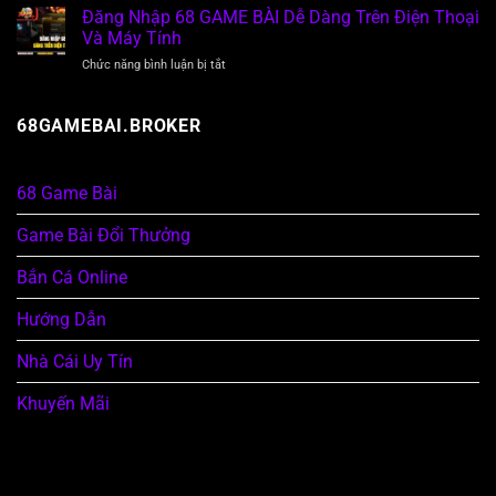
–
Đăng Nhập 68 GAME BÀI Dễ Dàng Trên Điện Thoại
Nhà
Tại
Nhà
Cái
Và Máy Tính
Cái
Cá
Chức năng bình luận bị tắt
ở
Uy
Cược
Đăng
Tín
Đáng
Nhập
Với
Tin
68
68GAMEBAI.BROKER
Nhiều
Cậy
GAME
Ưu
BÀI
Đãi
Dễ
Và
68 Game Bài
Dàng
Trò
Trên
Chơi
Game Bài Đổi Thưởng
Điện
Hot
Thoại
Và
Bắn Cá Online
Máy
Tính
Hướng Dẫn
Nhà Cái Uy Tín
Khuyến Mãi