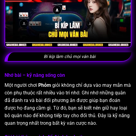
Bí kíp làm chủ mọi ván bài
Nhớ bài – kỹ năng sống còn
Một người chơi
Phỏm
giỏi không chỉ dựa vào may mắn mà
còn phụ thuộc rất nhiều vào trí nhớ. Ghi nhớ những quân
đã đánh ra và bài đối phương ăn được giúp bạn đoán
được họ đang cầm gì. Từ đó, bạn sẽ biết nên giữ hay loại
bỏ quân nào để không tiếp tay cho đối thủ. Đây là kỹ năng
quan trọng nhất trong bất kỳ ván cược nào.