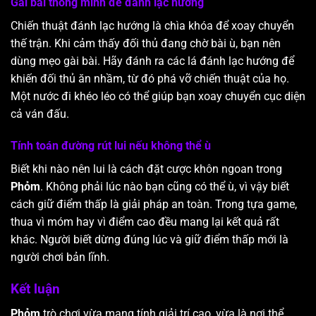
Gài bài thông minh để đánh lạc hướng
Chiến thuật đánh lạc hướng là chìa khóa để xoay chuyển
thế trận. Khi cảm thấy đối thủ đang chờ bài ù, bạn nên
dùng mẹo gài bài. Hãy đánh ra các lá đánh lạc hướng để
khiến đối thủ ăn nhầm, từ đó phá vỡ chiến thuật của họ.
Một nước đi khéo léo có thể giúp bạn xoay chuyển cục diện
cả ván đấu.
Tính toán đường rút lui nếu không thể ù
Biết khi nào nên lui là cách đặt cược khôn ngoan trong
Phỏm
. Không phải lúc nào bạn cũng có thể ù, vì vậy biết
cách giữ điểm thấp là giải pháp an toàn. Trong tựa game,
thua vì móm hay vì điểm cao đều mang lại kết quả rất
khác. Người biết dừng đúng lúc và giữ điểm thấp mới là
người chơi bản lĩnh.
Kết luận
Phỏm
trò chơi vừa mang tính giải trí cao, vừa là nơi thể